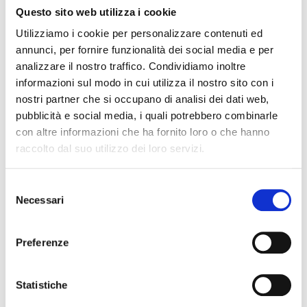
I nostri contatti
Questo sito web utilizza i cookie
Utilizziamo i cookie per personalizzare contenuti ed
annunci, per fornire funzionalità dei social media e per
HR Parcel S.r.l.
analizzare il nostro traffico. Condividiamo inoltre
Francolino di Carpiano (MI)
informazioni sul modo in cui utilizza il nostro sito con i
C.F. / P.IVA. 06415880969
nostri partner che si occupano di analisi dei dati web,
pubblicità e social media, i quali potrebbero combinarle
con altre informazioni che ha fornito loro o che hanno
Il numero verde 800 933 311 è attivo dal
raccolto dal suo utilizzo dei loro servizi.
lunedì al venerdì, dalle ore 09:00-13:00 e
dalle 14:00-18:00.
Selezione
Necessari
del
consenso
I
l presente numero è riservato per
l'assistenza sui prodotti postali.
Preferenze
Statistiche