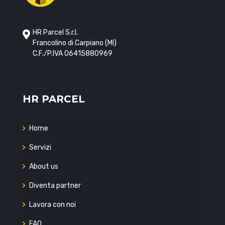
HR Parcel S.r.l.
Francolino di Carpiano (MI)
C.F./P.IVA 06415880969
HR PARCEL
Home
Servizi
About us
Diventa partner
Lavora con noi
FAQ