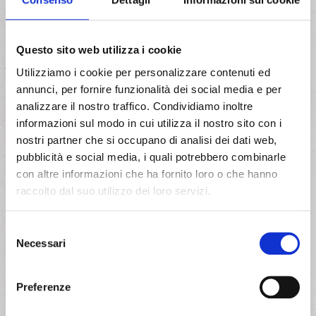
+10
Questo sito web utilizza i cookie
Anni di esperienza
Utilizziamo i cookie per personalizzare contenuti ed
16
annunci, per fornire funzionalità dei social media e per
MLN
analizzare il nostro traffico. Condividiamo inoltre
informazioni sul modo in cui utilizza il nostro sito con i
di fatturato nel 2025
nostri partner che si occupano di analisi dei dati web,
pubblicità e social media, i quali potrebbero combinarle
90
con altre informazioni che ha fornito loro o che hanno
MLN
raccolto dal suo utilizzo dei loro servizi.
fatturato Gruppo Sailpost 2025
Selezione
Necessari
del
3
consenso
HUB
Preferenze
Nord, centro e sud